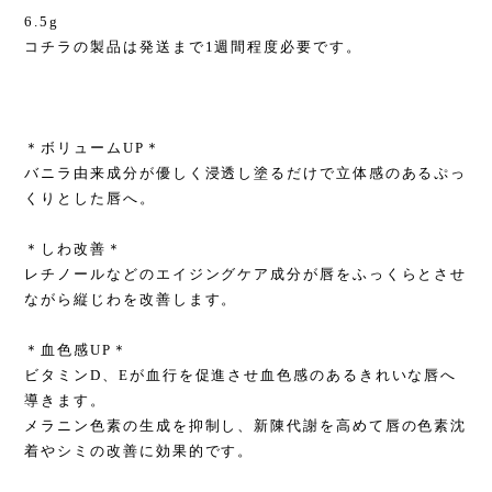
6.5g
コチラの製品は発送まで1週間程度必要です。
＊ボリュームUP＊
バニラ由来成分が優しく浸透し塗るだけで立体感のあるぷっ
くりとした唇へ。
＊しわ改善＊
レチノールなどのエイジングケア成分が唇をふっくらとさせ
ながら縦じわを改善します。
＊血色感UP＊
ビタミンD、Eが血行を促進させ血色感のあるきれいな唇へ
導きます。
メラニン色素の生成を抑制し、新陳代謝を高めて唇の色素沈
着やシミの改善に効果的です。