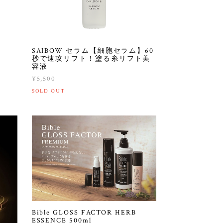
SAIBOW セラム【細胞セラム】60
秒で速攻リフト！塗る糸リフト美
容液
¥5,500
SOLD OUT
Bible GLOSS FACTOR HERB
ESSENCE 500ml