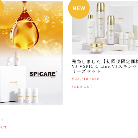
完売しました【初回便限定価
V3 VSPIC C Line V3スキン
リーズセット
¥28,710
10%OFF
SOLD OUT
C
00
OUT