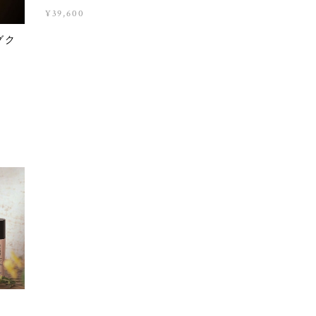
¥39,600
グク