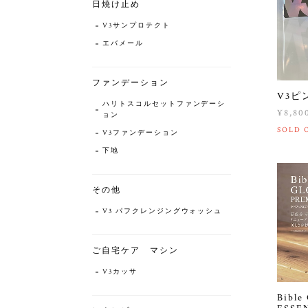
日焼け止め
V3サンプロテクト
エバメール
ファンデーション
V3ピ
ハリトスコルセットファンデーシ
¥8,80
ョン
SOLD 
V3ファンデーション
下地
その他
V3 パフクレンジングウォッシュ
ご自宅ケア マシン
V3カッサ
Bibl