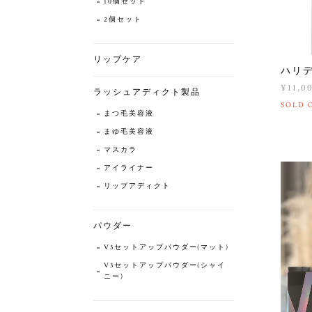
10個セット
2個セット
リップケア
ハリ
¥11,0
ラッシュアディクト製品
SOLD 
まつ毛美容液
まゆ毛美容液
マスカラ
アイライナー
リップアディクト
パウダー
V3セットアップパウダー(マット)
V3セットアップパウダー(シャイ
ニー)