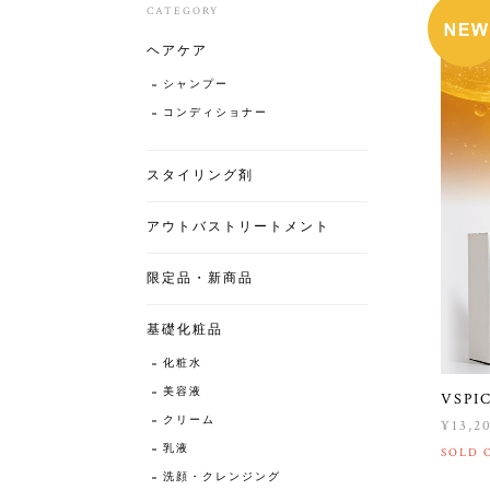
CATEGORY
ヘアケア
シャンプー
コンディショナー
スタイリング剤
アウトバストリートメント
限定品・新商品
基礎化粧品
化粧水
美容液
VSPI
クリーム
¥13,2
乳液
SOLD 
洗顔・クレンジング