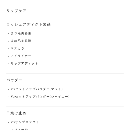
リップケア
ラッシュアディクト製品
まつ毛美容液
まゆ毛美容液
マスカラ
アイライナー
リップアディクト
パウダー
V3セットアップパウダー(マット)
V3セットアップパウダー(シャイニー)
日焼け止め
V3サンプロテクト
エバメール