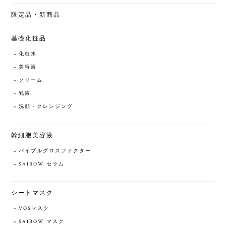
限定品・新商品
基礎化粧品
化粧水
美容液
クリーム
乳液
洗顔・クレンジング
幹細胞美容液
バイブルグロスファクター
SAIBOW セラム
シートマスク
VOSマスク
SAIBOW マスク