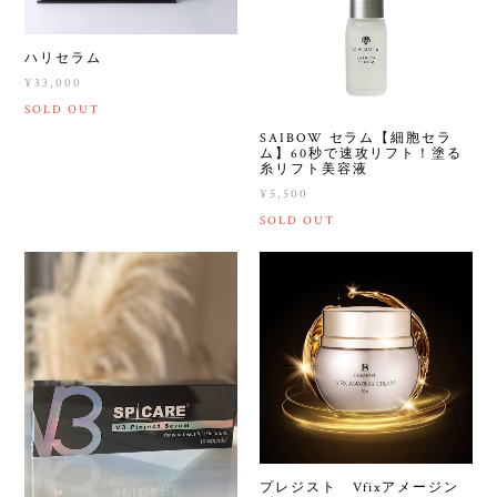
ハリセラム
¥33,000
SOLD OUT
SAIBOW セラム【細胞セラ
ム】60秒で速攻リフト！塗る
糸リフト美容液
¥5,500
SOLD OUT
プレジスト Vfixアメージン