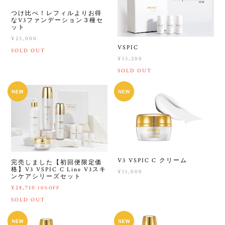
つけ比べ！レフィルよりお得
なV3ファンデーション３種セ
ット
¥23,000
VSPIC
SOLD OUT
¥13,200
SOLD OUT
V3 VSPIC C クリーム
完売しました【初回便限定価
格】V3 VSPIC C Line V3スキ
¥11,000
ンケアシリーズセット
¥28,710
10%OFF
SOLD OUT