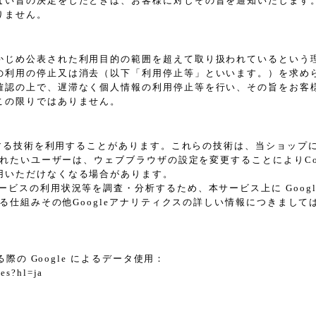
ない旨の決定をしたときは、お客様に対しその旨を通知いたします
りません。
かじめ公表された利用目的の範囲を超えて取り扱われているという
の利用の停止又は消去（以下「利用停止等」といいます。）を求め
確認の上で、遅滞なく個人情報の利用停止等を行い、その旨をお客
この限りではありません。
に類する技術を利用することがあります。これらの技術は、当ショッ
されたいユーザーは、ウェブブラウザの設定を変更することによりCoo
用いただけなくなる場合があります。
スの利用状況等を調査・分析するため、本サービス上に Google L
れる仕組みその他Googleアナリティクスの詳しい情報につきまし
際の Google によるデータ使用：
tes?hl=ja