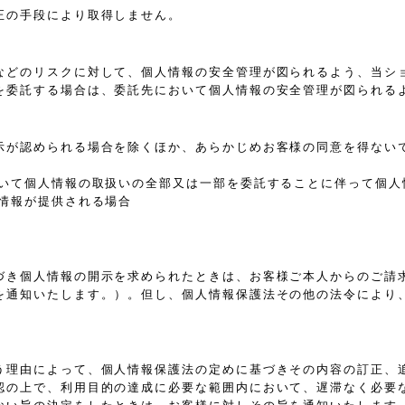
正の手段により取得しません。
などのリスクに対して、個人情報の安全管理が図られるよう、当シ
を委託する場合は、委託先において個人情報の安全管理が図られる
示が認められる場合を除くほか、あらかじめお客様の同意を得ない
おいて個人情報の取扱いの全部又は一部を委託することに伴って個人
情報が提供される場合
づき個人情報の開示を求められたときは、お客様ご本人からのご請
を通知いたします。）。但し、個人情報保護法その他の法令により
う理由によって、個人情報保護法の定めに基づきその内容の訂正、
認の上で、利用目的の達成に必要な範囲内において、遅滞なく必要