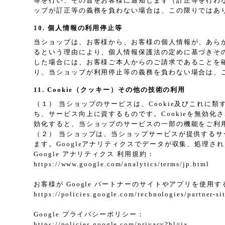
等を行い、その旨をお客様に通知します（訂正等を行わ
ップが訂正等の義務を負わない場合は、この限りではあ
10. 個人情報の利用停止等
当ショップは、お客様から、お客様の個人情報が、あら
るという理由により、個人情報保護法の定めに基づきそ
した場合には、お客様ご本人からのご請求であることを
り、当ショップが利用停止等の義務を負わない場合は、
11. Cookie（クッキー）その他の技術の利用
（１） 当ショップのサービスは、Cookie及びこれ
ち、サービス向上に資するものです。Cookieを無効化
効化すると、当ショップのサービスの一部の機能をご利
（２） 当ショップは、当ショップサービスが提供するサービ
ます。Googleアナリティクスでデータが収集、処理さ
Google アナリティクス 利用規約：
https://www.google.com/analytics/terms/jp.html
お客様が Google パートナーのサイトやアプリを使用する
https://policies.google.com/technologies/partner-si
Google プライバシーポリシー：
https://policies.google.com/privacy?hl=ja