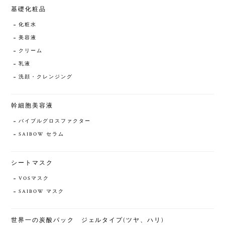
基礎化粧品
化粧水
美容液
クリーム
乳液
洗顔・クレンジング
幹細胞美容液
バイブルグロスファクター
SAIBOW セラム
シートマスク
VOSマスク
SAIBOW マスク
世界一の炭酸パック ジェルタイプ(ツヤ、ハリ)