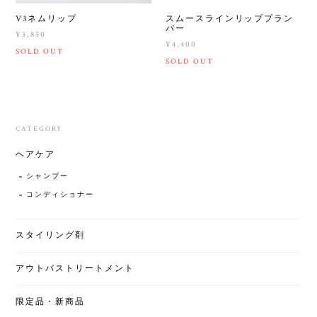
V3ネムリップ
スムースラインリッププラン
パー
¥3,850
¥4,400
SOLD OUT
SOLD OUT
CATEGORY
ヘアケア
シャンプー
コンディショナー
スタイリング剤
アウトバストリートメント
限定品・新商品