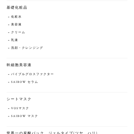
基礎化粧品
化粧水
美容液
クリーム
乳液
洗顔・クレンジング
幹細胞美容液
バイブルグロスファクター
SAIBOW セラム
シートマスク
VOSマスク
SAIBOW マスク
世界一の炭酸パック ジェルタイプ(ツヤ、ハリ)