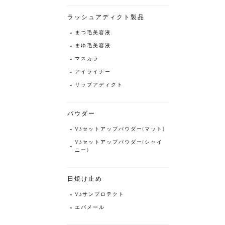
ラッシュアディクト製品
まつ毛美容液
まゆ毛美容液
マスカラ
アイライナー
リップアディクト
パウダー
V3セットアップパウダー(マット)
V3セットアップパウダー(シャイ
ニー)
日焼け止め
V3サンプロテクト
エバメール