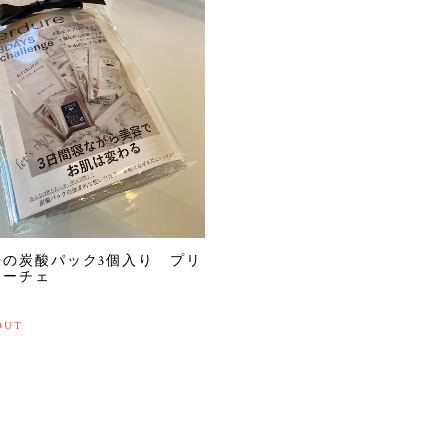
一の炭酸パック3個入り プリ
リーチェ
0
OUT