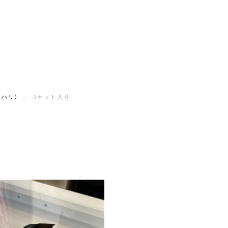
ハリ)
3セット入り