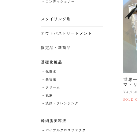
コンディショナー
スタイリング剤
アウトバストリートメント
限定品・新商品
基礎化粧品
化粧水
世界
美容液
マト
クリーム
¥4,95
乳液
SOLD 
洗顔・クレンジング
幹細胞美容液
バイブルグロスファクター