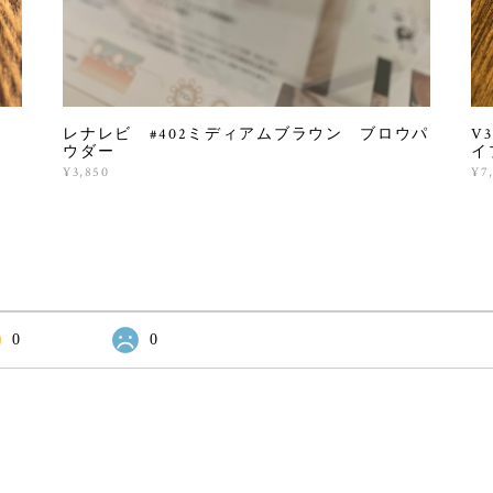
レナレビ #402ミディアムブラウン ブロウパ
V
ウダー
イ
¥3,850
¥7
0
0