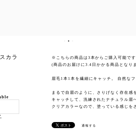
スカラ
※こちらの商品は3本からご購入可能で
(商品のお届けに3.4日かかる商品となり
眉毛1本1本を繊細にキャッチ。 自然な
まるで自眉のように、さりげなく存在感
able
キャッチして、洗練されたナチュラル眉
クリアカラーなので、塗っている感じを
け
通報する