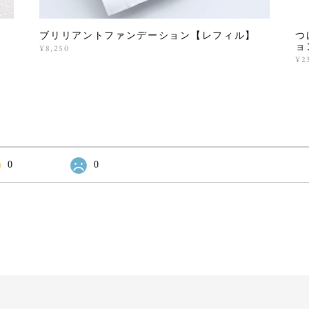
ブリリアントファンデーション【レフィル】
つ
ョ
¥8,250
¥2
0
0