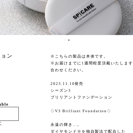
ション
※こちらの製品は本体です。
※お届けまでに1週間程度頂戴いたしま
合わせください。
2023.11.10発売
シーズン3
ブリリアントファンデーション
able
♢V3 Brilliant Foundation♢
け
永遠の輝き…。
ダイヤモンド※を独自製法で配合した